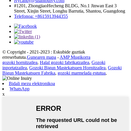
ivycandy@shantouivy.com
#1201, ZhongjiaoHecheng BLDG, No.1 Jinwan East 3
Street, Xinjin Street, Longhu Barrutia, Shantou, Guangdong
Telefonoa: +8615913944355
© Copyright - 2021-2023 : Eskubide guztiak
erreserbatuta.
Gunearen mapa
-
AMP Mugikorra
gozoki hornitzailea
,
Halal gozoki fabrikatzailea
,
Gozoki
inportatzailea
,
Gozoki Bigun Mastekatsuen Hornitzailea
,
Gozoki
Bigun Mastekatsuen Fabrika
,
gozoki marmelada estutua
,
Bidali mezu elektronikoa
WhatsApp
x