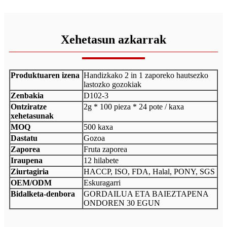
Xehetasun azkarrak
Produktuaren izena
Handizkako 2 in 1 zaporeko hautsezko
lastozko gozokiak
Zenbakia
D102-3
Ontziratze
2g * 100 pieza * 24 pote / kaxa
xehetasunak
MOQ
500 kaxa
Dastatu
Gozoa
Zaporea
Fruta zaporea
Iraupena
12 hilabete
Ziurtagiria
HACCP, ISO, FDA, Halal, PONY, SGS
OEM/ODM
Eskuragarri
Bidalketa-denbora
GORDAILUA ETA BAIEZTAPENA
ONDOREN 30 EGUN