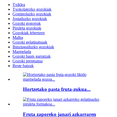
Txiklea
Txokolatezko gozokiak
Gominolazko gozokiak
Jostailuzko gozokiak
Gozoki gogorrak
Piruleta gozokiak
Gozokiak lehertzen
Malba
Gozoki gelatinatsuak
Ihinztagailuzko gozokiak
Marmelada
Gozoki hauts garratzak
Gozoki prentsatua
Beste batzuk
Hortzetako pasta fruta-zukua...
Fruta zaporeko janari azkarraren