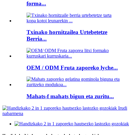
forma...
Txinako hornitzailea Urtebetetze
Berria...
OEM / ODM Fruta zaporeko lyche...
Mahats-f mahats bigun eta zuritu...