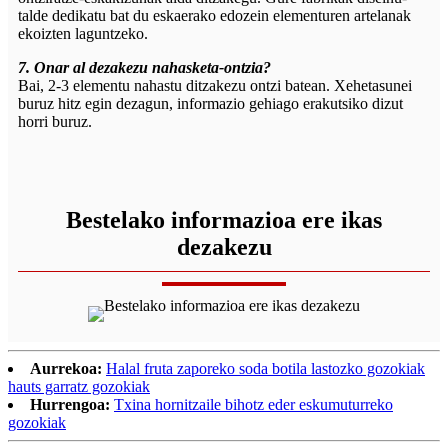
talde dedikatu bat du eskaerako edozein elementuren artelanak
ekoizten laguntzeko.
7. Onar al dezakezu nahasketa-ontzia?
Bai, 2-3 elementu nahastu ditzakezu ontzi batean. Xehetasunei
buruz hitz egin dezagun, informazio gehiago erakutsiko dizut
horri buruz.
Bestelako informazioa ere ikas
dezakezu
Aurrekoa:
Halal fruta zaporeko soda botila lastozko gozokiak
hauts garratz gozokiak
Hurrengoa:
Txina hornitzaile bihotz eder eskumuturreko
gozokiak