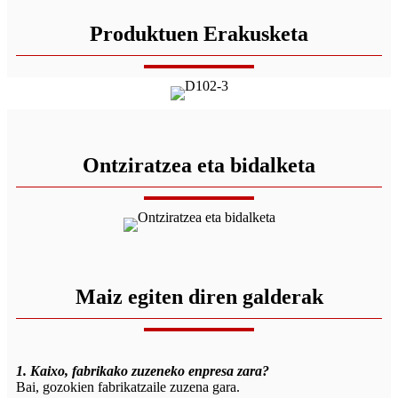
Produktuen Erakusketa
Ontziratzea eta bidalketa
Maiz egiten diren galderak
1. Kaixo, fabrikako zuzeneko enpresa zara?
Bai, gozokien fabrikatzaile zuzena gara.