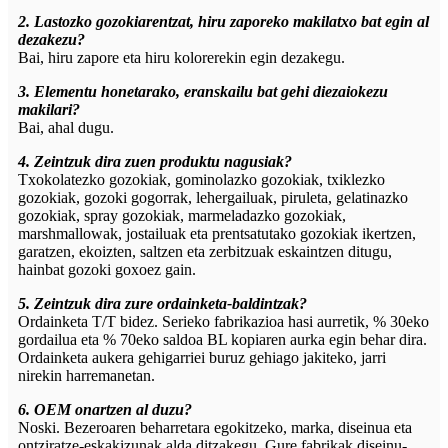
2. Lastozko gozokiarentzat, hiru zaporeko makilatxo bat egin al
dezakezu?
Bai, hiru zapore eta hiru kolorerekin egin dezakegu.
3. Elementu honetarako, eranskailu bat gehi diezaiokezu
makilari?
Bai, ahal dugu.
4. Zeintzuk dira zuen produktu nagusiak?
Txokolatezko gozokiak, gominolazko gozokiak, txiklezko
gozokiak, gozoki gogorrak, lehergailuak, piruleta, gelatinazko
gozokiak, spray gozokiak, marmeladazko gozokiak,
marshmallowak, jostailuak eta prentsatutako gozokiak ikertzen,
garatzen, ekoizten, saltzen eta zerbitzuak eskaintzen ditugu,
hainbat gozoki goxoez gain.
5. Zeintzuk dira zure ordainketa-baldintzak?
Ordainketa T/T bidez. Serieko fabrikazioa hasi aurretik, % 30eko
gordailua eta % 70eko saldoa BL kopiaren aurka egin behar dira.
Ordainketa aukera gehigarriei buruz gehiago jakiteko, jarri
nirekin harremanetan.
6. OEM onartzen al duzu?
Noski. Bezeroaren beharretara egokitzeko, marka, diseinua eta
ontziratze-eskakizunak alda ditzakegu. Gure fabrikak diseinu-