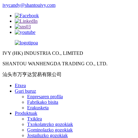
ivycandy@shantouivy.com
IVY (HK) INDUSTRIA CO., LIMITED
SHANTOU WANHENGDA TRADING CO., LTD.
汕头市万亨达贸易有限公司
Etxea
Guri buruz
Enpresaren profila
Fabrikako bisita
Erakusketa
Produktuak
Txiklea
Txokolatezko gozokiak
Gominolazko gozokiak
Jostailuzko gozokiak