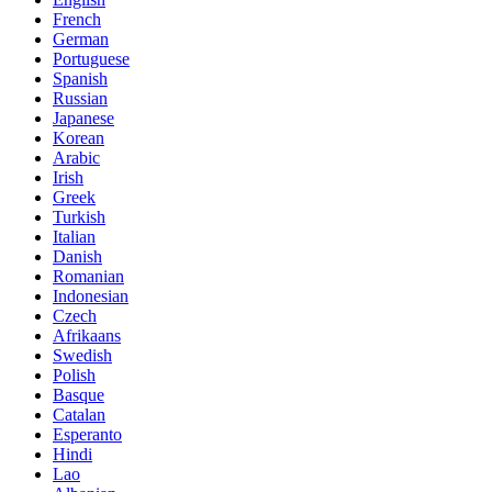
French
German
Portuguese
Spanish
Russian
Japanese
Korean
Arabic
Irish
Greek
Turkish
Italian
Danish
Romanian
Indonesian
Czech
Afrikaans
Swedish
Polish
Basque
Catalan
Esperanto
Hindi
Lao