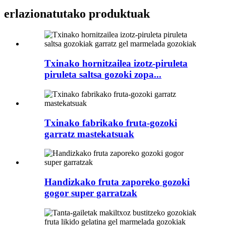
erlazionatutako produktuak
Txinako hornitzailea izotz-piruleta
piruleta saltsa gozoki zopa...
Txinako fabrikako fruta-gozoki
garratz mastekatsuak
Handizkako fruta zaporeko gozoki
gogor super garratzak