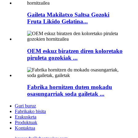
Gaileta Makilatxo Saltsa Gozoki
Fruta Likido Gelatina...
OEM eskuz biratzen diren koloretako
piruleta gozokiak ...
Fabrika hornitzen duten mokadu
osasungarriak soda gailetak ...
Guri buruz
Fabrikako bisita
Erakusketa
Produktuak
Kontaktua