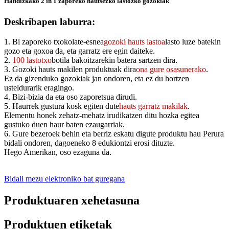
Handizkako 2 in 1 zaporeko hautsezko lastozko gozokiak
Deskribapen laburra:
1. Bi zaporeko txokolate-esnea
gozoki hauts lastoa
lasto luze batekin
gozo eta goxoa da, eta garratz ere egin daiteke.
2.
100 lastotxo
botila bakoitzarekin batera sartzen dira.
3. Gozoki hauts makilen produktuak dira
ona gure osasunerako
.
Ez da gizenduko gozokiak jan ondoren, eta ez du hortzen
usteldurarik eragingo.
4. Bizi-bizia da eta oso zaporetsua dirudi.
5. Haurrek gustura kosk egiten dute
hauts garratz makilak
.
Elementu honek zehatz-mehatz irudikatzen ditu hozka egitea
gustuko duen haur baten ezaugarriak.
6. Gure bezeroek behin eta berriz eskatu digute produktu hau Perura
bidali ondoren, dagoeneko 8 edukiontzi erosi dituzte.
Hego Amerikan, oso ezaguna da.
Bidali mezu elektroniko bat guregana
Produktuaren xehetasuna
Produktuen etiketak