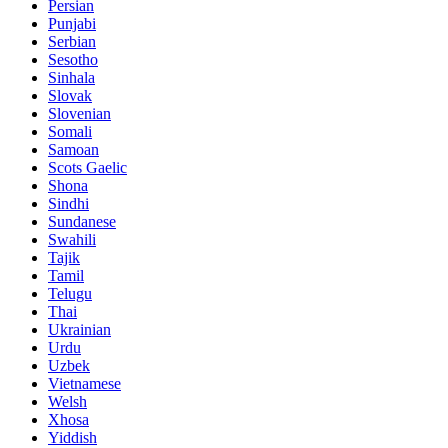
Persian
Punjabi
Serbian
Sesotho
Sinhala
Slovak
Slovenian
Somali
Samoan
Scots Gaelic
Shona
Sindhi
Sundanese
Swahili
Tajik
Tamil
Telugu
Thai
Ukrainian
Urdu
Uzbek
Vietnamese
Welsh
Xhosa
Yiddish