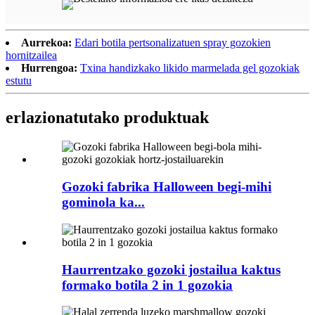
Aurrekoa:
Edari botila pertsonalizatuen spray gozokien
hornitzailea
Hurrengoa:
Txina handizkako likido marmelada gel gozokiak
estutu
erlazionatutako produktuak
Gozoki fabrika Halloween begi-mihi
gominola ka...
Haurrentzako gozoki jostailua kaktus
formako botila 2 in 1 gozokia