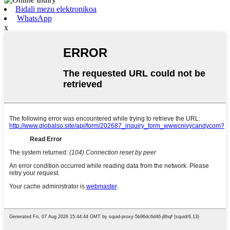
Bidali mezu elektronikoa
WhatsApp
x