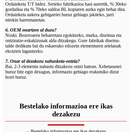
Ordainketa T/T bidez. Serieko fabrikazioa hasi aurretik, % 30eko
gordailua eta % 70eko saldoa BL kopiaren aurka egin behar dira.
Ordainketa aukera gehigarriei buruz gehiago jakiteko, jarri
nirekin harremanetan.
6. OEM onartzen al duzu?
Noski. Bezeroaren beharretara egokitzeko, marka, diseinua eta
ontziratze-eskakizunak alda ditzakegu. Gure fabrikak diseinu-
talde dedikatu bat du eskaerako edozein elementuren artelanak
ekoizten laguntzeko.
7. Onar al dezakezu nahasketa-ontzia?
Bai, 2-3 elementu nahastu ditzakezu ontzi batean. Xehetasunei
buruz hitz egin dezagun, informazio gehiago erakutsiko dizut
horri buruz.
Bestelako informazioa ere ikas
dezakezu