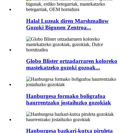
Halal Luzeak diren Marshmallow
Gozoki Bigunen Zentroa...
Globo Blister ortzadarraren koloreko
mastekatzeko gozoki gozoak...
Hanburgesa formako boligrafoa
haurrentzako jostailuzko gozokiak
Hanburgesa bazkari-kutxa piruleta