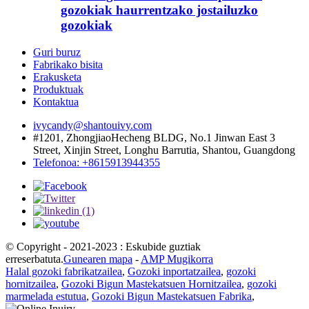
gozokiak haurrentzako jostailuzko
gozokiak
Guri buruz
Fabrikako bisita
Erakusketa
Produktuak
Kontaktua
ivycandy@shantouivy.com
#1201, ZhongjiaoHecheng BLDG, No.1 Jinwan East 3
Street, Xinjin Street, Longhu Barrutia, Shantou, Guangdong
Telefonoa: +8615913944355
© Copyright - 2021-2023 : Eskubide guztiak
erreserbatuta.
Gunearen mapa
-
AMP Mugikorra
Halal gozoki fabrikatzailea
,
Gozoki inportatzailea
,
gozoki
hornitzailea
,
Gozoki Bigun Mastekatsuen Hornitzailea
,
gozoki
marmelada estutua
,
Gozoki Bigun Mastekatsuen Fabrika
,