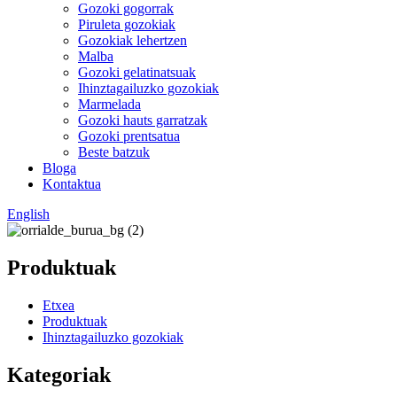
Gozoki gogorrak
Piruleta gozokiak
Gozokiak lehertzen
Malba
Gozoki gelatinatsuak
Ihinztagailuzko gozokiak
Marmelada
Gozoki hauts garratzak
Gozoki prentsatua
Beste batzuk
Bloga
Kontaktua
English
Produktuak
Etxea
Produktuak
Ihinztagailuzko gozokiak
Kategoriak