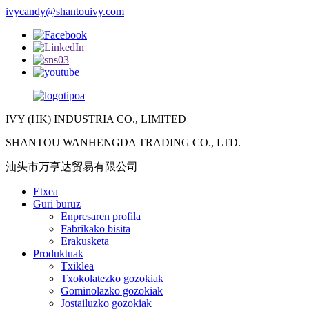
ivycandy@shantouivy.com
IVY (HK) INDUSTRIA CO., LIMITED
SHANTOU WANHENGDA TRADING CO., LTD.
汕头市万亨达贸易有限公司
Etxea
Guri buruz
Enpresaren profila
Fabrikako bisita
Erakusketa
Produktuak
Txiklea
Txokolatezko gozokiak
Gominolazko gozokiak
Jostailuzko gozokiak