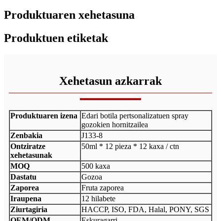
Produktuaren xehetasuna
Produktuen etiketak
Xehetasun azkarrak
Produktuaren izena
Edari botila pertsonalizatuen spray
gozokien hornitzailea
Zenbakia
J133-8
Ontziratze
50ml * 12 pieza * 12 kaxa / ctn
xehetasunak
MOQ
500 kaxa
Dastatu
Gozoa
Zaporea
Fruta zaporea
Iraupena
12 hilabete
Ziurtagiria
HACCP, ISO, FDA, Halal, PONY, SGS
OEM/ODM
Eskuragarri