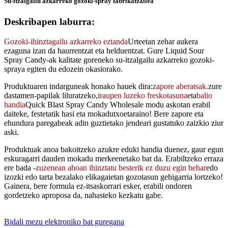
Su-itzalgailu azkarreko gozoki-spray fabrikatzailea
Deskribapen laburra:
Gozoki-ihinztagailu azkarreko eztanda
Urteetan zehar aukera
ezaguna izan da haurrentzat eta helduentzat. Gure Liquid Sour
Spray Candy-ak kalitate goreneko su-itzalgailu azkarreko gozoki-
spraya egiten du edozein okasiorako.
Produktuaren indarguneak honako hauek dira:
zapore aberatsak.
zure
dastamen-papilak liluratzeko,
iraupen luzeko
freskotasuna
eta
balio
handia
Quick Blast Spray Candy Wholesale modu askotan erabil
daiteke, festetatik hasi eta mokadutxoetaraino! Bere zapore eta
ehundura paregabeak adin guztietako jendeari gustatuko zaizkio ziur
aski.
Produktuak anoa bakoitzeko azukre eduki handia duenez, gaur egun
eskuragarri dauden mokadu merkeenetako bat da. Erabiltzeko erraza
ere bada -
zuzenean ahoan ihinztatu besterik ez duzu egin behar
edo
izozki edo tarta bezalako elikagaietan gozotasun gehigarria lortzeko!
Gainera, bere formula ez-itsaskorrari esker, erabili ondoren
gordetzeko aproposa da, nahasteko kezkatu gabe.
Bidali mezu elektroniko bat guregana