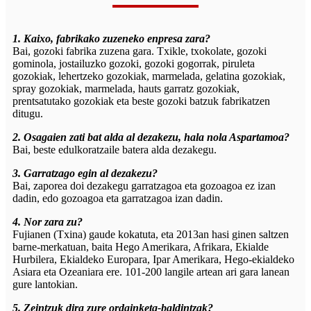
1. Kaixo, fabrikako zuzeneko enpresa zara?
Bai, gozoki fabrika zuzena gara. Txikle, txokolate, gozoki
gominola, jostailuzko gozoki, gozoki gogorrak, piruleta
gozokiak, lehertzeko gozokiak, marmelada, gelatina gozokiak,
spray gozokiak, marmelada, hauts garratz gozokiak,
prentsatutako gozokiak eta beste gozoki batzuk fabrikatzen
ditugu.
2. Osagaien zati bat alda al dezakezu, hala nola Aspartamoa?
Bai, beste edulkoratzaile batera alda dezakegu.
3. Garratzago egin al dezakezu?
Bai, zaporea doi dezakegu garratzagoa eta gozoagoa ez izan
dadin, edo gozoagoa eta garratzagoa izan dadin.
4. Nor zara zu?
Fujianen (Txina) gaude kokatuta, eta 2013an hasi ginen saltzen
barne-merkatuan, baita Hego Amerikara, Afrikara, Ekialde
Hurbilera, Ekialdeko Europara, Ipar Amerikara, Hego-ekialdeko
Asiara eta Ozeaniara ere. 101-200 langile artean ari gara lanean
gure lantokian.
5. Zeintzuk dira zure ordainketa-baldintzak?