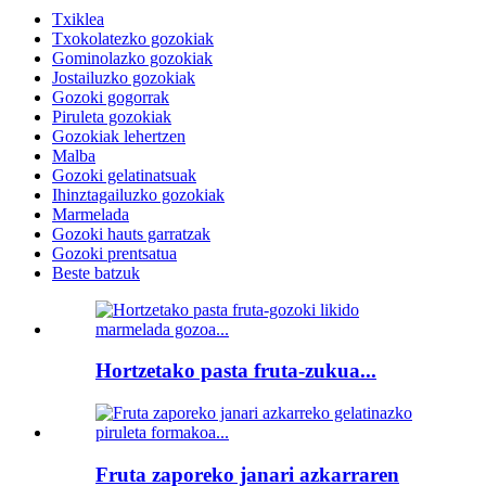
Txiklea
Txokolatezko gozokiak
Gominolazko gozokiak
Jostailuzko gozokiak
Gozoki gogorrak
Piruleta gozokiak
Gozokiak lehertzen
Malba
Gozoki gelatinatsuak
Ihinztagailuzko gozokiak
Marmelada
Gozoki hauts garratzak
Gozoki prentsatua
Beste batzuk
Hortzetako pasta fruta-zukua...
Fruta zaporeko janari azkarraren