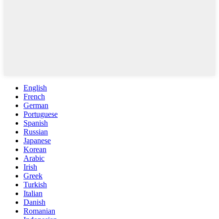
English
French
German
Portuguese
Spanish
Russian
Japanese
Korean
Arabic
Irish
Greek
Turkish
Italian
Danish
Romanian