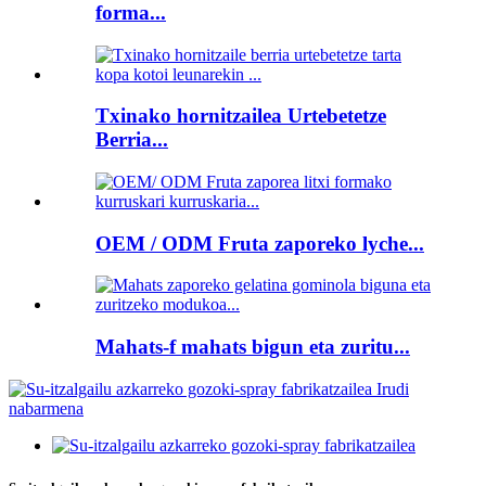
forma...
Txinako hornitzailea Urtebetetze
Berria...
OEM / ODM Fruta zaporeko lyche...
Mahats-f mahats bigun eta zuritu...