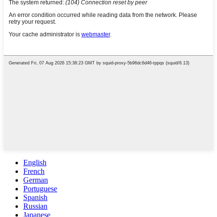
English
French
German
Portuguese
Spanish
Russian
Japanese