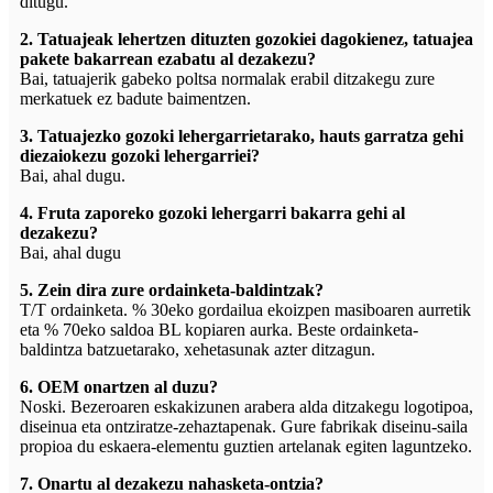
ditugu.
2. Tatuajeak lehertzen dituzten gozokiei dagokienez, tatuajea
pakete bakarrean ezabatu al dezakezu?
Bai, tatuajerik gabeko poltsa normalak erabil ditzakegu zure
merkatuek ez badute baimentzen.
3. Tatuajezko gozoki lehergarrietarako, hauts garratza gehi
diezaiokezu gozoki lehergarriei?
Bai, ahal dugu.
4. Fruta zaporeko gozoki lehergarri bakarra gehi al
dezakezu?
Bai, ahal dugu
5. Zein dira zure ordainketa-baldintzak?
T/T ordainketa. % 30eko gordailua ekoizpen masiboaren aurretik
eta % 70eko saldoa BL kopiaren aurka. Beste ordainketa-
baldintza batzuetarako, xehetasunak azter ditzagun.
6. OEM onartzen al duzu?
Noski. Bezeroaren eskakizunen arabera alda ditzakegu logotipoa,
diseinua eta ontziratze-zehaztapenak. Gure fabrikak diseinu-saila
propioa du eskaera-elementu guztien artelanak egiten laguntzeko.
7. Onartu al dezakezu nahasketa-ontzia?