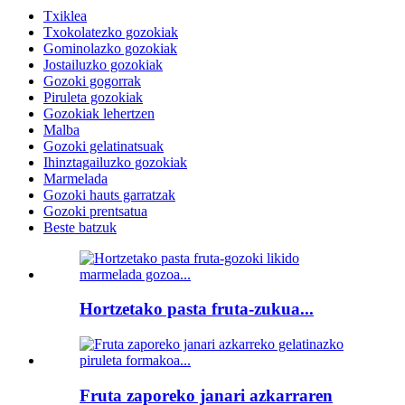
Txiklea
Txokolatezko gozokiak
Gominolazko gozokiak
Jostailuzko gozokiak
Gozoki gogorrak
Piruleta gozokiak
Gozokiak lehertzen
Malba
Gozoki gelatinatsuak
Ihinztagailuzko gozokiak
Marmelada
Gozoki hauts garratzak
Gozoki prentsatua
Beste batzuk
Hortzetako pasta fruta-zukua...
Fruta zaporeko janari azkarraren