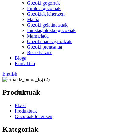
Gozoki gogorrak
Piruleta gozokiak
Gozokiak lehertzen
Malba
Gozoki gelatinatsuak
Ihinztagailuzko gozokiak
Marmelada
Gozoki hauts garratzak
Gozoki prentsatua
Beste batzuk
Bloga
Kontaktua
English
Produktuak
Etxea
Produktuak
Gozokiak lehertzen
Kategoriak