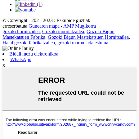
© Copyright - 2021-2023 : Eskubide guztiak
erreserbatuta.
Gunearen mapa
-
AMP Mugikorra
gozoki hornitzailea
,
Gozoki inportatzailea
,
Gozoki Bigun
Mastekatsuen Fabrika
,
Gozoki Bigun Mastekatsuen Hornitzailea
,
Halal gozoki fabrikatzailea
,
gozoki marmelada estutua
,
Bidali mezu elektronikoa
WhatsApp
x