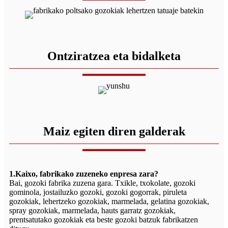
Ontziratzea eta bidalketa
Maiz egiten diren galderak
1.Kaixo, fabrikako zuzeneko enpresa zara?
Bai, gozoki fabrika zuzena gara. Txikle, txokolate, gozoki
gominola, jostailuzko gozoki, gozoki gogorrak, piruleta
gozokiak, lehertzeko gozokiak, marmelada, gelatina gozokiak,
spray gozokiak, marmelada, hauts garratz gozokiak,
prentsatutako gozokiak eta beste gozoki batzuk fabrikatzen