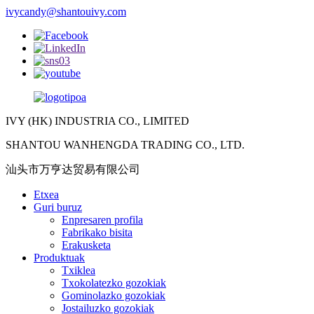
ivycandy@shantouivy.com
IVY (HK) INDUSTRIA CO., LIMITED
SHANTOU WANHENGDA TRADING CO., LTD.
汕头市万亨达贸易有限公司
Etxea
Guri buruz
Enpresaren profila
Fabrikako bisita
Erakusketa
Produktuak
Txiklea
Txokolatezko gozokiak
Gominolazko gozokiak
Jostailuzko gozokiak