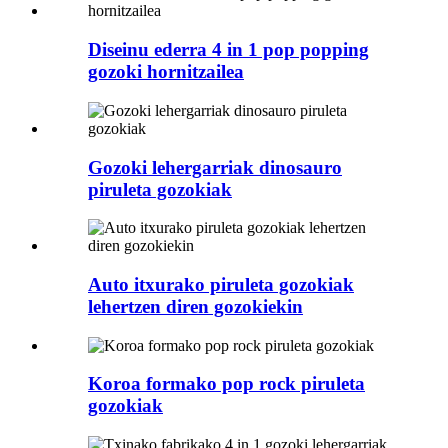
Diseinu ederra 4 in 1 pop popping
gozoki hornitzailea
Gozoki lehergarriak dinosauro
piruleta gozokiak
Auto itxurako piruleta gozokiak
lehertzen diren gozokiekin
Koroa formako pop rock piruleta
gozokiak