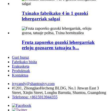
Txinako fabrikako 4 in 1 gozoki
lehergarriak salgai
Fruta zaporeko gozoki lehergarriak
erloju gozoaren tatuajea b...
Guri buruz
Fabrikako bisita
Erakusketa
Produktuak
Kontaktua
ivycandy@shantouivy.com
#1201, ZhongjiaoHecheng BLDG, No.1 Jinwan East 3
Street, Xinjin Street, Longhu Barrutia, Shantou, Guangdong
Telefonoa: +8615913944355