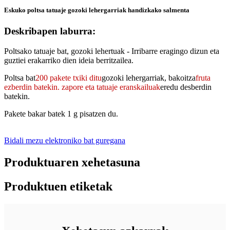
Eskuko poltsa tatuaje gozoki lehergarriak handizkako salmenta
Deskribapen laburra:
Poltsako tatuaje bat, gozoki lehertuak - Irribarre eragingo dizun eta
guztiei erakarriko dien ideia berritzailea.
Poltsa bat
200 pakete txiki ditu
gozoki lehergarriak, bakoitza
fruta
ezberdin batekin.
zapore eta tatuaje eranskailuak
eredu desberdin
batekin.
Pakete bakar batek 1 g pisatzen du.
Bidali mezu elektroniko bat guregana
Produktuaren xehetasuna
Produktuen etiketak