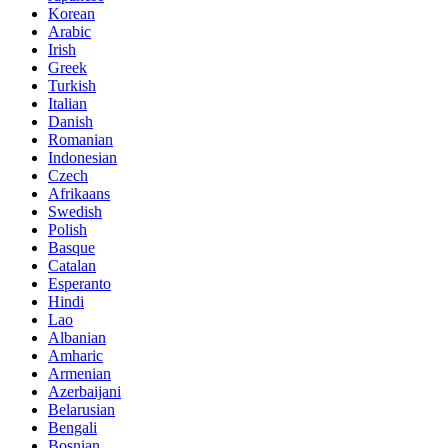
Korean
Arabic
Irish
Greek
Turkish
Italian
Danish
Romanian
Indonesian
Czech
Afrikaans
Swedish
Polish
Basque
Catalan
Esperanto
Hindi
Lao
Albanian
Amharic
Armenian
Azerbaijani
Belarusian
Bengali
Bosnian