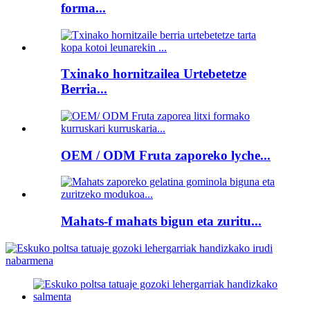
forma...
Txinako hornitzailea Urtebetetze
Berria...
OEM / ODM Fruta zaporeko lyche...
Mahats-f mahats bigun eta zuritu...