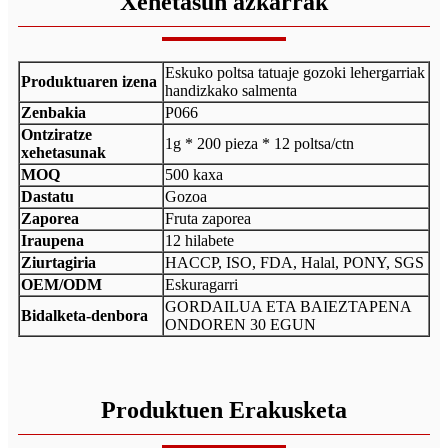
Xehetasun azkarrak
Eskuko poltsa tatuaje gozoki lehergarriak
Produktuaren izena
handizkako salmenta
Zenbakia
P066
Ontziratze
1g * 200 pieza * 12 poltsa/ctn
xehetasunak
MOQ
500 kaxa
Dastatu
Gozoa
Zaporea
Fruta zaporea
Iraupena
12 hilabete
Ziurtagiria
HACCP, ISO, FDA, Halal, PONY, SGS
OEM/ODM
Eskuragarri
GORDAILUA ETA BAIEZTAPENA
Bidalketa-denbora
ONDOREN 30 EGUN
Produktuen Erakusketa