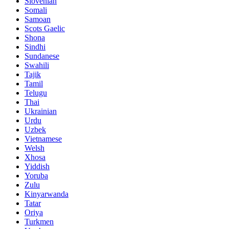
Slovenian
Somali
Samoan
Scots Gaelic
Shona
Sindhi
Sundanese
Swahili
Tajik
Tamil
Telugu
Thai
Ukrainian
Urdu
Uzbek
Vietnamese
Welsh
Xhosa
Yiddish
Yoruba
Zulu
Kinyarwanda
Tatar
Oriya
Turkmen