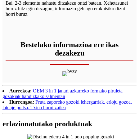
Bai, 2-3 elementu nahastu ditzakezu ontzi batean. Xehetasunei
buruz hitz egin dezagun, informazio gehiago erakutsiko dizut
horri buruz.
Bestelako informazioa ere ikas
dezakezu
Aurrekoa:
OEM 3 in 1 janari azkarreko formako piruleta
gozokiak handizkako salmentan
Hurrengoa:
Fruta zaporeko gozoki lehergarriak, erloju gozoa,
tatuaje poltsa, Txina hornitzailea
erlazionatutako produktuak