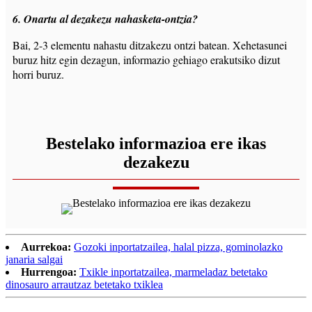
6. Onartu al dezakezu nahasketa-ontzia?
Bai, 2-3 elementu nahastu ditzakezu ontzi batean. Xehetasunei
buruz hitz egin dezagun, informazio gehiago erakutsiko dizut
horri buruz.
Bestelako informazioa ere ikas
dezakezu
Aurrekoa:
Gozoki inportatzailea, halal pizza, gominolazko
janaria salgai
Hurrengoa:
Txikle inportatzailea, marmeladaz betetako
dinosauro arrautzaz betetako txiklea