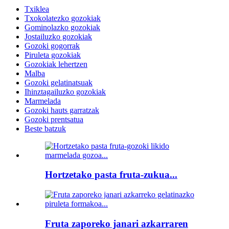
Txiklea
Txokolatezko gozokiak
Gominolazko gozokiak
Jostailuzko gozokiak
Gozoki gogorrak
Piruleta gozokiak
Gozokiak lehertzen
Malba
Gozoki gelatinatsuak
Ihinztagailuzko gozokiak
Marmelada
Gozoki hauts garratzak
Gozoki prentsatua
Beste batzuk
Hortzetako pasta fruta-zukua...
Fruta zaporeko janari azkarraren