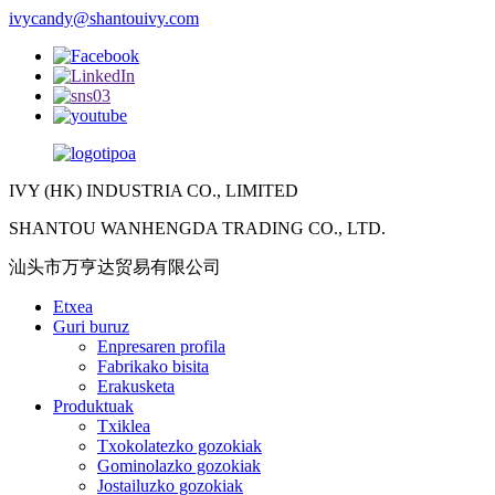
ivycandy@shantouivy.com
IVY (HK) INDUSTRIA CO., LIMITED
SHANTOU WANHENGDA TRADING CO., LTD.
汕头市万亨达贸易有限公司
Etxea
Guri buruz
Enpresaren profila
Fabrikako bisita
Erakusketa
Produktuak
Txiklea
Txokolatezko gozokiak
Gominolazko gozokiak
Jostailuzko gozokiak