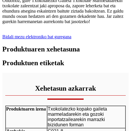
Ondorioz, gure Txokolatezko Gaileta Txokolate Marmeladarekin
txokolate zaleentzat jaki aproposa da, zapore leherketa bat eta
ehundura atsegina eskaintzen baitute ziztada bakoitzean. Ez galdu
mundu osoan hedatzen ari den gozamen dekadente hau. Jar zaitez
gurekin harremanetan aurrekontu bat jasotzeko!
Bidali mezu elektroniko bat guregana
Produktuaren xehetasuna
Produktuen etiketak
Xehetasun azkarrak
Produktuaren izena
Txokolatezko kopako gaileta
marmeladarekin eta gozoki
inportatzailearekin marrazki
bizidunen forman