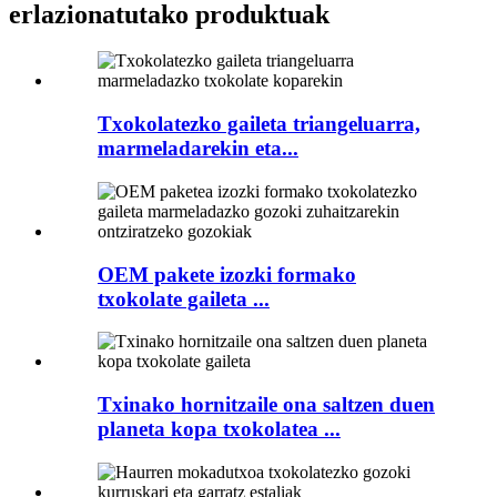
erlazionatutako produktuak
Txokolatezko gaileta triangeluarra,
marmeladarekin eta...
OEM pakete izozki formako
txokolate gaileta ...
Txinako hornitzaile ona saltzen duen
planeta kopa txokolatea ...