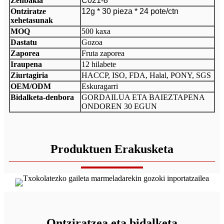
Zenbakia
C021-8
Ontziratze
12g * 30 pieza * 24 pote/ctn
xehetasunak
MOQ
500 kaxa
Dastatu
Gozoa
Zaporea
Fruta zaporea
Iraupena
12 hilabete
Ziurtagiria
HACCP, ISO, FDA, Halal, PONY, SGS
OEM/ODM
Eskuragarri
Bidalketa-denbora
GORDAILUA ETA BAIEZTAPENA
ONDOREN 30 EGUN
Produktuen Erakusketa
Ontziratzea eta bidalketa