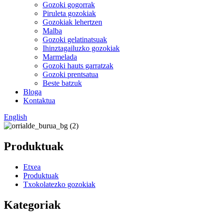
Gozoki gogorrak
Piruleta gozokiak
Gozokiak lehertzen
Malba
Gozoki gelatinatsuak
Ihinztagailuzko gozokiak
Marmelada
Gozoki hauts garratzak
Gozoki prentsatua
Beste batzuk
Bloga
Kontaktua
English
Produktuak
Etxea
Produktuak
Txokolatezko gozokiak
Kategoriak