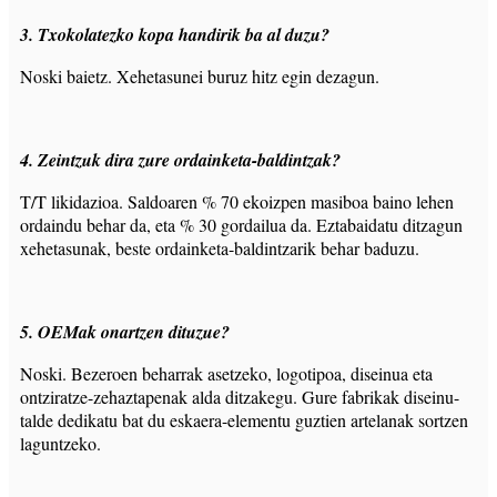
3. Txokolatezko kopa handirik ba al duzu?
Noski baietz. Xehetasunei buruz hitz egin dezagun.
4. Zeintzuk dira zure ordainketa-baldintzak?
T/T likidazioa. Saldoaren % 70 ekoizpen masiboa baino lehen
ordaindu behar da, eta % 30 gordailua da. Eztabaidatu ditzagun
xehetasunak, beste ordainketa-baldintzarik behar baduzu.
5. OEMak onartzen dituzue?
Noski. Bezeroen beharrak asetzeko, logotipoa, diseinua eta
ontziratze-zehaztapenak alda ditzakegu. Gure fabrikak diseinu-
talde dedikatu bat du eskaera-elementu guztien artelanak sortzen
laguntzeko.