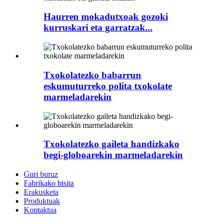
Haurren mokadutxoak gozoki
kurruskari eta garratzak...
Txokolatezko babarrun
eskumuturreko polita txokolate
marmeladarekin
Txokolatezko gaileta handizkako
begi-globoarekin marmeladarekin
Guri buruz
Fabrikako bisita
Erakusketa
Produktuak
Kontaktua