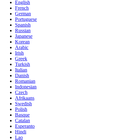
English
French
German
Portuguese
Spanish
Russian
Japanese
Korean
Arabic
Irish
Greek
Turkish
Italian
Danish
Romanian
Indonesian
Czech
Afrikaans
Swedish
Polish
Basque
Catalan
Esperanto
Hindi
Lao