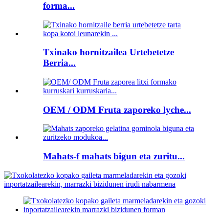
forma...
Txinako hornitzailea Urtebetetze
Berria...
OEM / ODM Fruta zaporeko lyche...
Mahats-f mahats bigun eta zuritu...