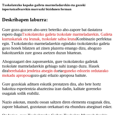
Txokolatezko kopako gaileta marmeladarekin eta gozoki
inportatzailearekin marrazki bizidunen forman
Deskribapen laburra:
Gure gozo-gozoen aho-urez beteriko aho-zapore bat dastatzea
espero dugu
Txokolatezko gaileta txokolate marmeladarekin
.
Gaileta
kurruskariak eta leunak,
txokolate saltsa leuna
Konbinazio perfektua
egin. Txokolatezko marmeladarekin egindako txokolatezko gaileta
goxo honek bilatzen ari zinen plazerra emango dizu, ahogozo
bakoitzarekin zure gosea asetzen duzun bitartean.
Ahogozagarri den zaporearekin, gure txokolatezko gailetak
txokolate marmeladarekin gehiago nahi izango duzu. Hauek
dira
berehalako jendetza atsegin du
eta
eguneko edozein ordutarako
mokadu aproposa
gozo-gatz erlazio aproposa baitute.
Gure gozokiak adituen eskutik prestatzen dira, aho bete hortz
bakoitza esperientzia ahaztezina izan dadin, kalitate goreneko
osagaiak soilik erabiliz.
Nazio askotan, mundu osoan saltzen diren elementu ezagunak dira,
zapore bikainari, gozotasun orekatuari eta ehundura atseginari esker.