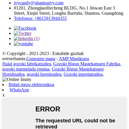
ivycandy@shantouivy.com
#1201, ZhongjiaoHecheng BLDG, No.1 Jinwan East 3
Street, Xinjin Street, Longhu Barrutia, Shantou, Guangdong
Telefonoa: +8615913944355
© Copyright - 2021-2023 : Eskubide guztiak
erreserbatuta.
Gunearen mapa
-
AMP Mugikorra
Halal gozoki fabrikatzailea
,
Gozoki Bigun Mastekatsuen Fabrika
,
gozoki marmelada estutua
,
Gozoki Bigun Mastekatsuen
Hornitzailea
,
gozoki hornitzailea
,
Gozoki inportatzailea
,
Bidali mezu elektronikoa
WhatsApp
x