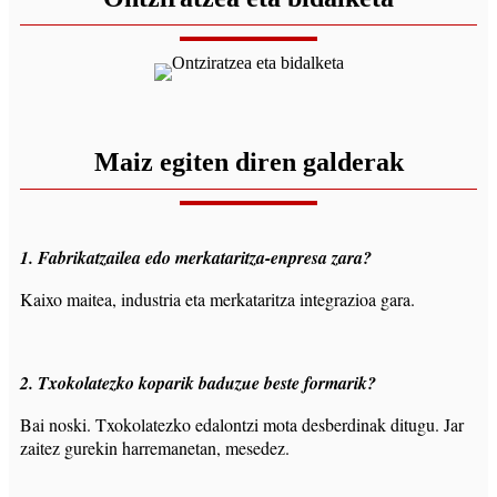
Maiz egiten diren galderak
1. Fabrikatzailea edo merkataritza-enpresa zara?
Kaixo maitea, industria eta merkataritza integrazioa gara.
2. Txokolatezko koparik baduzue beste formarik?
Bai noski. Txokolatezko edalontzi mota desberdinak ditugu. Jar
zaitez gurekin harremanetan, mesedez.